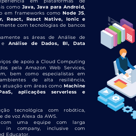
xperiência em plataformas de
tais como
Java, Java para Android,
mo em frameworks como
Node JS
,
r, React, React Native, Ionic e
mente com tecnologias de bancos
namente as áreas de Análise de
e
Análise de Dados, BI, Data
iços de apoio a Cloud Computing
cados pela Amazon Web Services,
rm, bem como especialistas em
bientes de alta resiliência,
om atuação em áreas como
Machine
PaaS, aplicações serverless e
ão tecnológica com robótica,
e de voz Alexa da AWS.
s com uma equipe com larga
o in company, inclusive com
ed Educator.