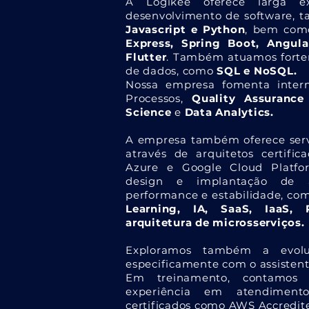
A Logikee oferece larga e
desenvolvimento de software, 
Javascript e Python
, bem co
Express, Spring Boot, Angula
Flutter
. Também atuamos forte
de dados, como
SQL e NoSQL.
Nossa empresa fomenta inter
Processos,
Quality Assurance
Science
e
Data Analytics.
A empresa também oferece serv
através de arquitetos certifi
Azure e Google Cloud Platfo
design e implantação de am
performance e estabilidade, c
Learning, IA, SaaS, IaaS, 
arquitetura de microsserviços.
Exploramos também a evoluç
especificamente com o assistent
Em treinamento, contamo
experiência em atendiment
certificados como AWS Accredit