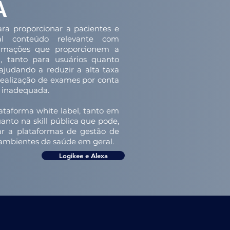
A
ra proporcionar a pacientes e
l conteúdo relevante com
ormações que proporcionem a
a, tanto para usuários quanto
ajudando a reduzir a alta taxa
realização de exames por conta
 inadequada.
ataforma white label, tanto em
nto na skill pública que pode,
rar a plataformas de gestão de
e ambientes de saúde em geral.
Logikee e Alexa