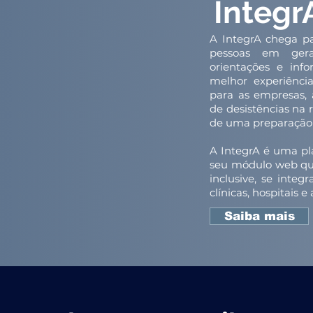
Integr
A IntegrA chega pa
pessoas em gera
orientações e inf
melhor experiênci
para as empresas, 
de desistências na 
de uma preparação
A IntegrA é uma pl
seu módulo web qua
inclusive, se integ
clínicas, hospitais 
Saiba mais